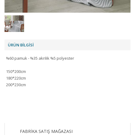
ÜRÜN BİLGİSİ
%60 pamuk - %35 akrilik %5 polyester
150*200cm
180*220cm
200*230cm
FABRİKA SATIŞ MAĞAZASI